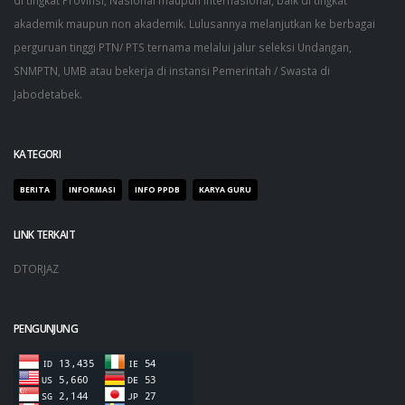
di tingkat Provinsi, Nasional maupun Internasional, baik di tingkat
akademik maupun non akademik. Lulusannya melanjutkan ke berbagai
perguruan tinggi PTN/ PTS ternama melalui jalur seleksi Undangan,
SNMPTN, UMB atau bekerja di instansi Pemerintah / Swasta di
Jabodetabek.
KATEGORI
BERITA
INFORMASI
INFO PPDB
KARYA GURU
LINK TERKAIT
DTORJAZ
PENGUNJUNG