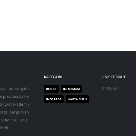
KATEGORI
LINK TERKAIT
dikan menengah di
DTORJAZ
BERITA
INFORMASI
 prestasi baik di
INFO PPDB
KARYA GURU
 tingkat akademik
bagai perguruan
an, SNMPTN, UMB
abek.