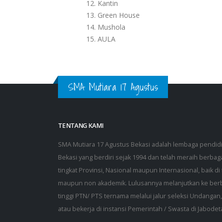
Kantin
Green House
Mushola
AULA
SMA Mutiara 17 Agustus
TENTANG KAMI
SMA Mutiara 17 Agustus Bekasi adalah lembaga pendi
Bekasi yang berdiri sejak 1994 dan telah meraih berbagai
tingkat Provinsi, Nasional maupun Internasional, baik di
maupun non akademik. Lulusannya melanjutkan ke ber
tinggi PTN/ PTS ternama melalui jalur seleksi Undang
atau bekerja di instansi Pemerintah / Swasta di Jabodet