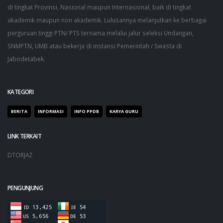
di tingkat Provinsi, Nasional maupun Internasional, baik di tingkat
akademik maupun non akademik. Lulusannya melanjutkan ke berbagai
perguruan tinggi PTN/ PTS ternama melalui jalur seleksi Undangan,
SNMPTN, UMB atau bekerja di instansi Pemerintah / Swasta di
Jabodetabek.
KATEGORI
BERITA
INFORMASI
INFO PPDB
KARYA GURU
LINK TERKAIT
DTORJAZ
PENGUNJUNG