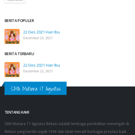
BERITA POPULER
22 Des 2021 Hari Ibu
December 22, 2021
BERITA TERBARU
22 Des 2021 Hari Ibu
December 22, 2021
SMA Mutiara 17 Agustus
TENTANG KAMI
SMA Mutiara 17 Agustus Bekasi adalah lembaga pendidikan menengah di
Bekasi yang berdiri sejak 1994 dan telah meraih berbagai prestasi baik