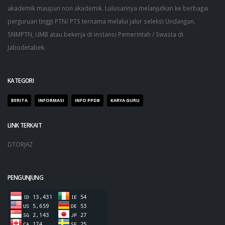
akademik maupun non akademik. Lulusannya melanjutkan ke berbagai
perguruan tinggi PTN/ PTS ternama melalui jalur seleksi Undangan,
SNMPTN, UMB atau bekerja di instansi Pemerintah / Swasta di
Jabodetabek.
KATEGORI
BERITA
INFORMASI
INFO PPDB
KARYA GURU
LINK TERKAIT
DTORJAZ
PENGUNJUNG